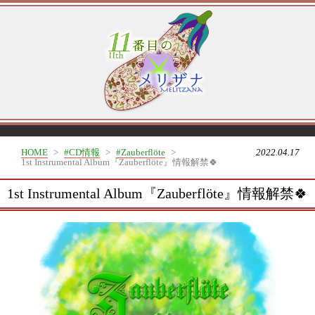
HOME
>
#CD情報
>
#Zauberflöte
>
2022.04.17
1st Instrumental Album『Zauberflöte』情報解禁🍀
1st Instrumental Album『Zauberflöte』情報解禁🍀