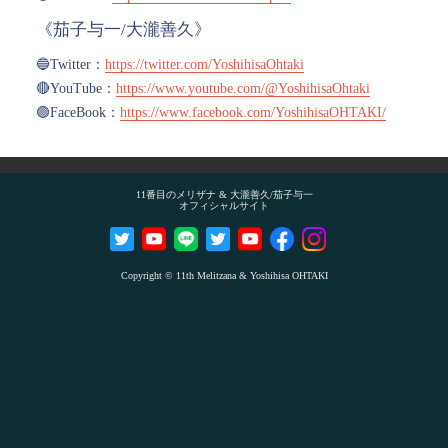
《茄子与一/大瀧善久》
🔵Twitter：
https://twitter.com/YoshihisaOhtaki
🔴YouTube：
https://www.youtube.com/@YoshihisaOhtaki
🟣FaceBook：
https://www.facebook.com/YoshihisaOHTAKI/
11番目のメリザナ & 大瀧善久/茄子与一
オフィシャルサイト
Copyright © 11th Melitzana & Yoshihisa OHTAKI