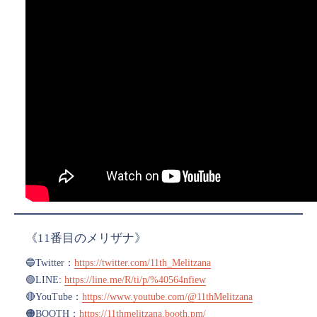
《11番目のメリザナ》
🔵Twitter：
https://twitter.com/11th_Melitzana
🟢LINE:
https://line.me/R/ti/p/%40564nfiew
🔴YouTube：
https://www.youtube.com/@11thMelitzana
🟠BOOTH：
https://11thmelitzana.booth.pm/