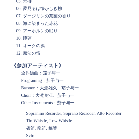
荒榊
夢見るは懐かしき柳
ダージリンの茶葉の香り
海に染まった赤花
アーホルンの眠り
睡蓮
オークの鴉
魔法の笛
《参加アーティスト》
全作編曲：茄子与一
Programing：茄子与一
Bassoon：大瀧雄久、茄子与一
Choir：大滝良江、茄子与一
Other Instruments：茄子与一
Sopranino Recorder, Soprano Recroder, Alto Recorder
Tin Whistle, Low Whistle
篠笛, 龍笛, 篳篥
Svirel