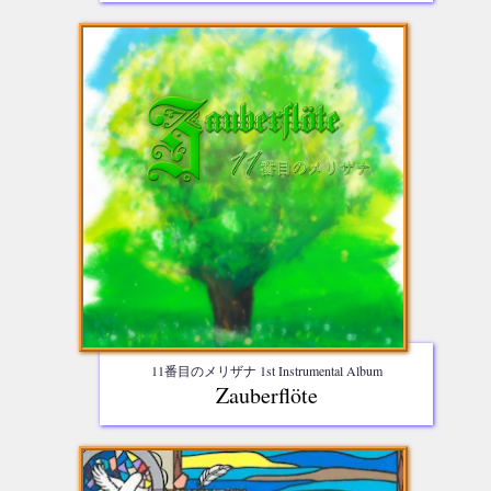
11番目のメリザナ 1st Instrumental Album
Zauberflöte