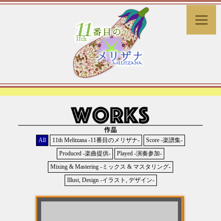
All
11th Melitzana -11番目のメリザナ-
Score -楽譜集-
Produced -楽曲提供-
Played -演奏参加-
Mixing & Mastering -ミックス & マスタリング-
Illust, Design -イラスト, デザイン-