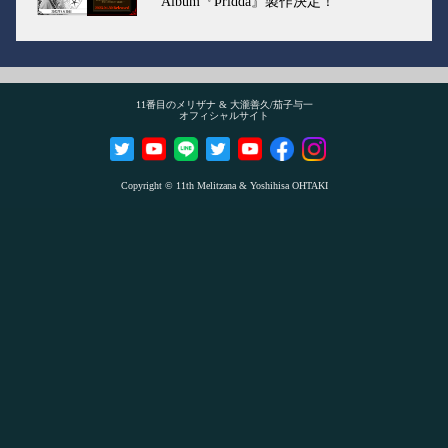
Album『Þridda』製作決定！
11番目のメリザナ & 大瀧善久/茄子与一
オフィシャルサイト
Copyright © 11th Melitzana & Yoshihisa OHTAKI