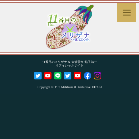
11番目のメリザナ & 大瀧善久/茄子与一
オフィシャルサイト
Copyright © 11th Melitzana & Yoshihisa OHTAKI